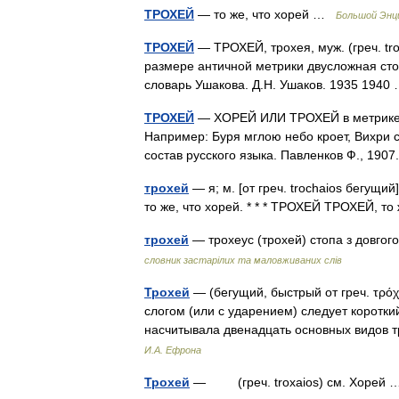
ТРОХЕЙ
— то же, что хорей …
Большой Энц
ТРОХЕЙ
— ТРОХЕЙ, трохея, муж. (греч. troc
размере античной метрики двусложная сто
словарь Ушакова. Д.Н. Ушаков. 1935 194
ТРОХЕЙ
— ХОРЕЙ ИЛИ ТРОХЕЙ в метрике сто
Например: Буря мглою небо кроет, Вихри с
состав русского языка. Павленков Ф., 
трохей
— я; м. [от греч. trochaios бегущий]
то же, что хорей. * * * ТРОХЕЙ ТРОХЕЙ, т
трохей
— трохeус (трохей) стопа з довгог
словник застарілих та маловживаних слів
Трохей
— (бегущий, быстрый от греч. τρόχ
слогом (или с ударением) следует короткий
насчитывала двенадцать основных видов
И.А. Ефрона
Трохей
— (греч. troxaios) см. Хорей