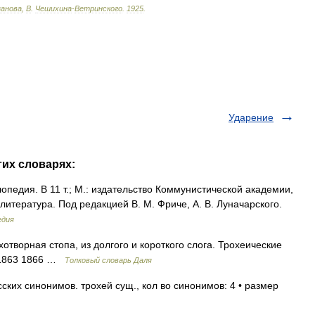
занова
,
В
.
Чешихина
-
Ветринского
.
1925
.
Ударение
гих словарях:
педия. В 11 т.; М.: издательство Коммунистической академии,
итература. Под редакцией В. М. Фриче, А. В. Луначарского.
едия
отворная стопа, из долгого и короткого слога. Трохеические
. 1863 1866 …
Толковый словарь Даля
ских синонимов. трохей сущ., кол во синонимов: 4 • размер