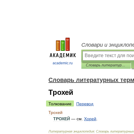
Словари и энциклоп
academic.ru
Словарь литературных терминов
Словарь литературных тер
Трохей
Толкование
Перевод
Трохей
ТРОХЕЙ
—
см
.
Хорей
.
Литературная
энциклопедия:
Словарь
литературных