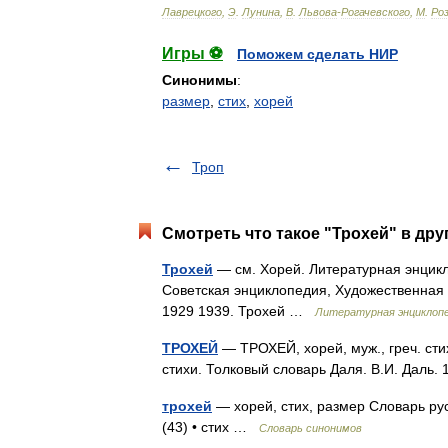
Лаврецкого
,
Э
.
Лунина
,
В
.
Львова
-
Рогачевского
,
М
.
Ро
Игры ⚽
Поможем сделать НИР
Синонимы
:
размер
,
стих
,
хорей
Троп
Смотреть что такое "Трохей" в дру
Трохей
— см. Хорей. Литературная энцикло
Советская энциклопедия, Художественная л
1929 1939. Трохей …
Литературная энциклоп
ТРОХЕЙ
— ТРОХЕЙ, хорей, муж., греч. стих
стихи. Толковый словарь Даля. В.И. Даль
трохей
— хорей, стих, размер Словарь рус
(43) • стих …
Словарь синонимов